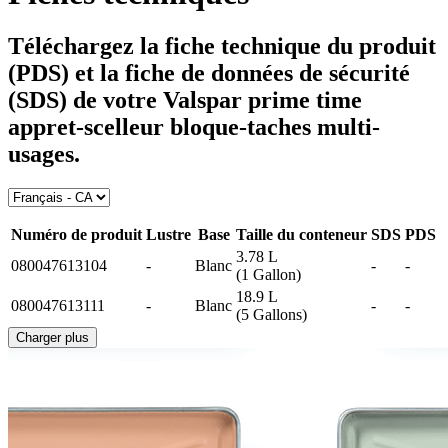
Téléchargez la fiche technique du produit
(PDS) et la fiche de données de sécurité
(SDS) de votre
Valspar prime time
appret-scelleur bloque-taches multi-
usages
.
Numéro de produit
Lustre
Base
Taille du conteneur
SDS
PDS
3.78 L
080047613104
-
Blanc
-
-
(1 Gallon)
18.9 L
080047613111
-
Blanc
-
-
(5 Gallons)
Charger plus